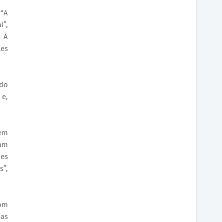
 “A
l”,
. À
les
 do
 e,
gem
ram
ões
s”,
com
nas