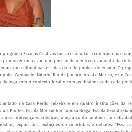
 programa Escolas Criativas busca estimular a conexão das crian
ivo promover uma ação que possibilite o entrecruzamento da cultu
educação cultural nas escolas da rede pública de ensino. O proj
ópolis, Cantagalo, Niterói, Rio de Janeiro, Areal e Maricá, e no Cea
a dialoga com o contexto local e com as dinâmicas de cada polít
plantado na Casa Perilo Teixeira e em quatro instituições da r
Morais Pontes, Escola Monsenhor Tabosa Braga, Escola Geraldo Go
 das intervenções artísticas, a ação conta também com ativida
stras, exposições, exibições de cineclubes e debates. “Essa a
 a eles um ambiente de aprendizado que valoriza a criatividade 