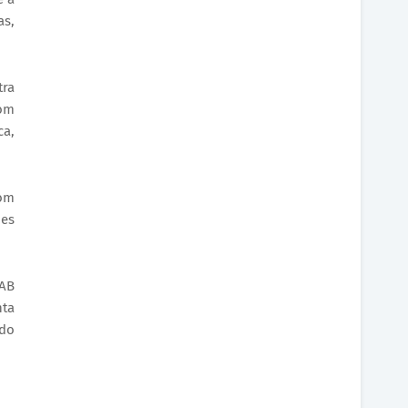
as,
tra
com
ca,
com
ões
LAB
nta
 do