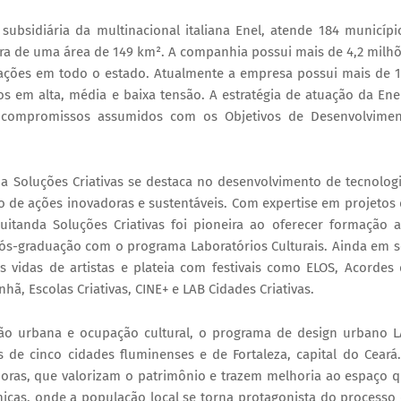
 subsidiária da multinacional italiana Enel, atende 184 municípi
ra de uma área de 149 km². A companhia possui mais de 4,2 milh
tações em todo o estado. Atualmente a empresa possui mais de 
dos em alta, média e baixa tensão. A estratégia de atuação da Ene
 compromissos assumidos com os Objetivos de Desenvolvime
a Soluções Criativas se destaca no desenvolvimento de tecnolog
io de ações inovadoras e sustentáveis. Com expertise em projetos
uitanda Soluções Criativas foi pioneira ao oferecer formação 
pós-graduação com o programa Laboratórios Culturais. Ainda em 
 vidas de artistas e plateia com festivais como ELOS, Acordes
, Escolas Criativas, CINE+ e LAB Cidades Criativas.
ão urbana e ocupação cultural, o programa de design urbano 
s de cinco cidades fluminenses e de Fortaleza, capital do Ceará
adoras, que valorizam o patrimônio e trazem melhoria ao espaço 
icas, onde a população local se torna protagonista do processo