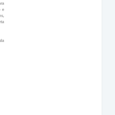
ara
o e
ns,
eta
 da