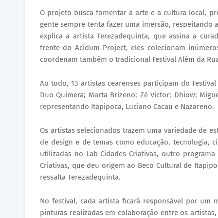
O projeto busca fomentar a arte e a cultura local, p
gente sempre tenta fazer uma imersão, respeitando a
explica a artista Terezadequinta, que assina a cur
frente do Acidum Project, eles colecionam inúmeros
coordenam também o tradicional Festival Além da Rua
Ao todo, 13 artistas cearenses participam do Festiva
Duo Quimera; Marta Brizeno; Zé Victor; Dhiow; Miguel 
representando Itapipoca, Luciano Cacau e Nazareno.
Os artistas selecionados trazem uma variedade de e
de design e de temas como educação, tecnologia, ciê
utilizadas no Lab Cidades Criativas, outro program
Criativas, que deu origem ao Beco Cultural de Itapipo
ressalta Terezadequinta.
No festival, cada artista ficará responsável por u
pinturas realizadas em colaboração entre os artistas