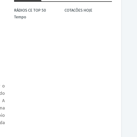
RÁDIOS CE TOP 50
COTACÕES HOJE
Tempo
r o
ldo
. A
ana
oio
 da