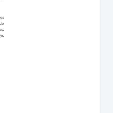
nos
 do
os,
gn,