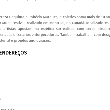
ereza Dequinta e Robézio Marques, o coletivo soma mais de 10 a
 o Mural Festival, realizado em Montreal, no Canadá. Idealizadores
 artistas apostam na estética surrealista, com seres obscur
rdenadas e cenários entorpecedores. Também trabalham com desi
stêncil e projetos audiovisuais.
E ENDEREÇOS
a