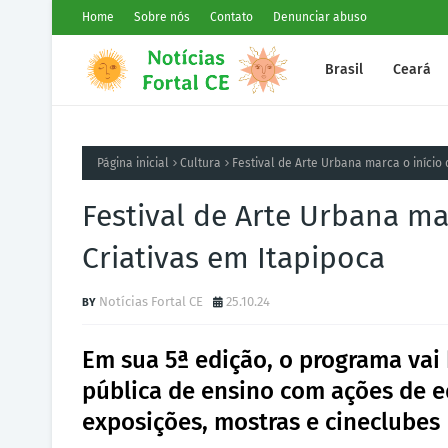
Home
Sobre nós
Contato
Denunciar abuso
Brasil
Ceará
Página inicial
Cultura
Festival de Arte Urbana marca o início
Festival de Arte Urbana ma
Criativas em Itapipoca
Notícias Fortal CE
25.10.24
Em sua 5ª edição, o programa vai 
pública de ensino com ações de ed
exposições, mostras e cineclubes