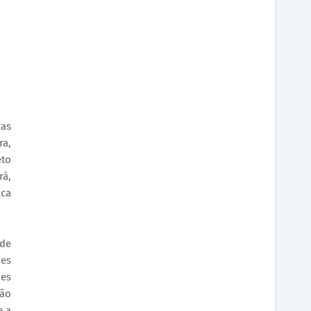
ças
ra,
eto
rá,
ica
ede
mes
des
ção
e a