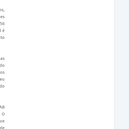
os,
ões
156
l é
nto
ias
 do
aos
seu
 do
LAB
. O
que
 de