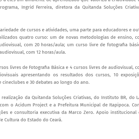
ograma, Ingrid Ferreira, diretora da Quitanda Soluções Criativ
riedade de cursos e atividades, uma parte para educadores e ou
ibilizados quatro curso: um de novas metodologias de ensino, 
diovisual, com 20 horas/aula; um curso livre de fotografia bási
udiovisual, com 12 horas/aula.
os livres de Fotografia Básica e 4 cursos livres de audiovisual, 
ovisuais apresentando os resultados dos cursos, 10 exposiç
de cineclubes e 30 debates ao longo do ano.
 realização da Quitanda Soluções Criativas, do Instituto BR, do 
 com o Acidum Project e a Prefeitura Municipal de Itapipoca. Co
es e consultoria executiva da Marco Zero. Apoio institucional
e Cultura do Estado do Ceará.