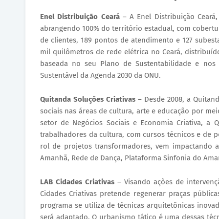
Enel Distribuição Ceará
– A Enel Distribuição Ceará,
abrangendo 100% do território estadual, com cobertu
de clientes, 189 pontos de atendimento e 127 subes
mil quilômetros de rede elétrica no Ceará, distribuí
baseada no seu Plano de Sustentabilidade e nos
Sustentável da Agenda 2030 da ONU.
Quitanda Soluções Criativas
– Desde 2008, a Quitand
sociais nas áreas de cultura, arte e educação por me
setor de Negócios Sociais e Economia Criativa, a Q
trabalhadores da cultura, com cursos técnicos e de 
rol de projetos transformadores, vem impactando as
Amanhã, Rede de Dança, Plataforma Sinfonia do Amanhã
LAB Cidades Criativas
– Visando ações de intervenç
Cidades Criativas pretende regenerar praças pública
programa se utiliza de técnicas arquitetônicas inov
será adaptado. O urbanismo tático é uma dessas técn