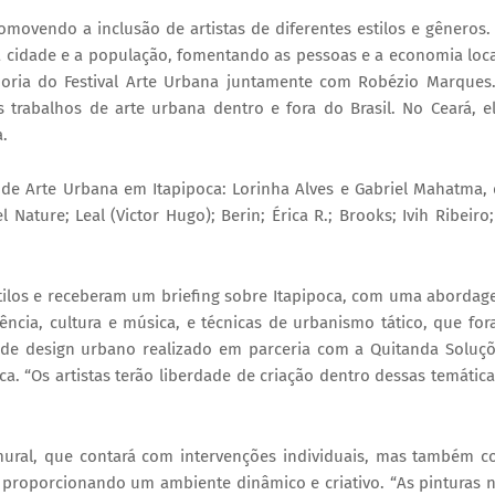
romovendo a inclusão de artistas de diferentes estilos e gêneros.
 cidade e a população, fomentando as pessoas e a economia loca
adoria do Festival Arte Urbana juntamente com Robézio Marques
 trabalhos de arte urbana dentro e fora do Brasil. No Ceará, e
.
l de Arte Urbana em Itapipoca: Lorinha Alves e Gabriel Mahatma,
Nature; Leal (Victor Hugo); Berin; Érica R.; Brooks; Ivih Ribeiro;
stilos e receberam um briefing sobre Itapipoca, com uma aborda
ncia, cultura e música, e técnicas de urbanismo tático, que fo
a de design urbano realizado em parceria com a Quitanda Soluç
ca. “Os artistas terão liberdade de criação dentro dessas temática
m mural, que contará com intervenções individuais, mas também 
, proporcionando um ambiente dinâmico e criativo. “As pinturas 