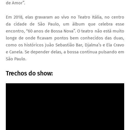
de Amor”.
Em 2018, elas gravaram ao vivo no Teatro Itália, no centro
da cidade de São Paulo, um álbum que celebra esse
encontro, “60 anos de Bossa Nova”. O teatro não está muito
longe de onde ficavam pontos bem conhecidos das duas,
como os históricos Juão Sebastião Bar, Djalma’s e Ela Cravo
e Canela. Se depender delas, a bossa continua pulsando em
São Paulo.
Trechos do show: