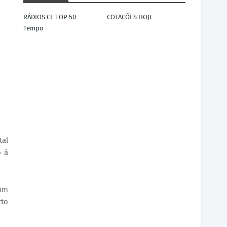
RÁDIOS CE TOP 50
COTACÕES HOJE
Tempo
tal
o à
 um
rto