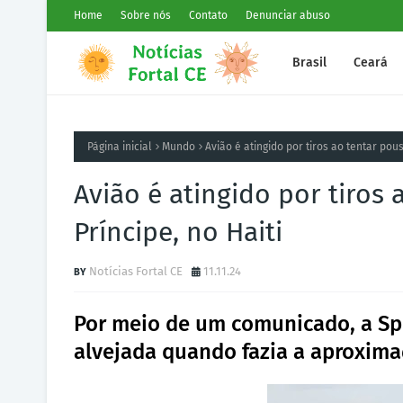
Home
Sobre nós
Contato
Denunciar abuso
Brasil
Ceará
Página inicial
Mundo
Avião é atingido por tiros ao tentar pou
Avião é atingido por tiros
Príncipe, no Haiti
Notícias Fortal CE
11.11.24
Por meio de um comunicado, a Spir
alvejada quando fazia a aproxima