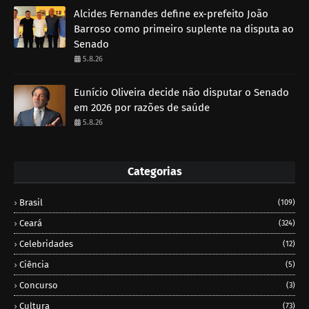
Alcides Fernandes define ex-prefeito João
Barroso como primeiro suplente na disputa ao
Senado
5.8.26
Eunício Oliveira decide não disputar o Senado
em 2026 por razões de saúde
5.8.26
Categorias
Brasil
(109)
Ceará
(324)
Celebridades
(12)
Ciência
(5)
Concurso
(3)
Cultura
(73)