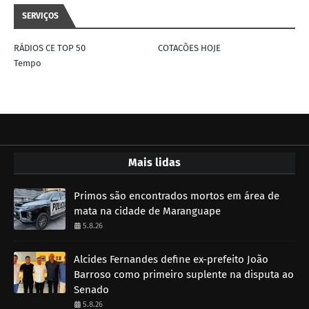
SERVIÇOS
RÁDIOS CE TOP 50
COTACÕES HOJE
Tempo
Mais lidas
Primos são encontrados mortos em área de
mata na cidade de Maranguape
5.8.26
Alcides Fernandes define ex-prefeito João
Barroso como primeiro suplente na disputa ao
Senado
5.8.26