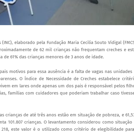
 (INC), elaborado pela Fundação Maria Cecilia Souto Vidigal (FMC
roximadamente de 62 mil crianças não frequentam creches e es
a de 61% das crianças menores de 3 anos de idade.
ais motivos para essa ausência é a falta de vagas nas unidades
earenses. O Índice de Necessidade de Creches estabelece critér
vivem em lares onde apenas um dos pais é responsável pelos filh
ias, famílias com cuidadores que poderiam trabalhar caso tives
s crianças de até três anos estão em situação de pobreza, e 61,
nta 101.807 crianças. O levantamento considerou como situação
18, este valor é o utilizado como critério de elegibilidade par