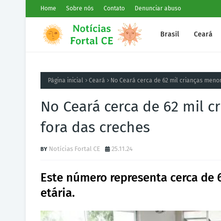
Home
Sobre nós
Contato
Denunciar abuso
Brasil
Ceará
Página inicial
Ceará
No Ceará cerca de 62 mil crianças menor
No Ceará cerca de 62 mil c
fora das creches
Notícias Fortal CE
25.11.24
Este número representa cerca de 
etária.