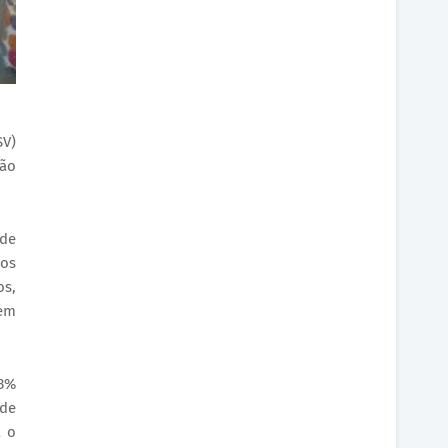
SV)
tão
 de
ios
os,
sem
53%
 de
a o