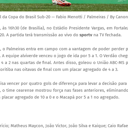
l da Copa do Brasil Sub-20 — Fabio Menotti / Palmeiras / By Canon
, às 16h30 (de Brasília), no Estádio Presidente Vargas, em Fortale
-20. A partida terá transmissão ao vivo do
sportv
na TV fechada.
0, o Palmeiras entra em campo com a vantagem de poder perder 
al. A equipe alviverde venceu o jogo de ida por 5 a 1. O Verdão che
r 4 a 2 nas quartas de final. Antes disso, goleou o União ABC-MS 
oritiba nas oitavas de final com um placar agregado de 4 a 3.
cisa vencer por quatro gols de diferença para levar a decisão para
, o time cearense mostrou força nas fases anteriores, eliminand
 placar agregado de 10 a 0 e o Macapá por 5 a 1 no agregado.
brício; Matheus Maycon, João Victor, João Silva e Kaique; Caio Rafae