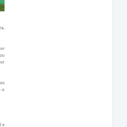
za,
por
gou
por
 os
o o
l e