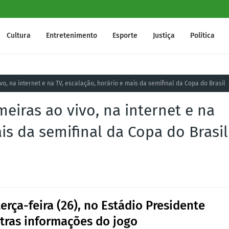
Cultura
Entretenimento
Esporte
Justiça
Política
vo, na internet e na TV, escalação, horário e mais da semifinal da Copa do Brasil
meiras ao vivo, na internet e na
is da semifinal da Copa do Brasil
rça-feira (26), no Estádio Presidente
utras informações do jogo