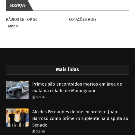
SERVIÇOS
RÁDIOS CE TOP 50
COTACÕES HOJE
Tempo
Mais lidas
Primos são encontrados mortos em área de
mata na cidade de Maranguape
5.8.26
Alcides Fernandes define ex-prefeito João
Barroso como primeiro suplente na disputa ao
Senado
5.8.26