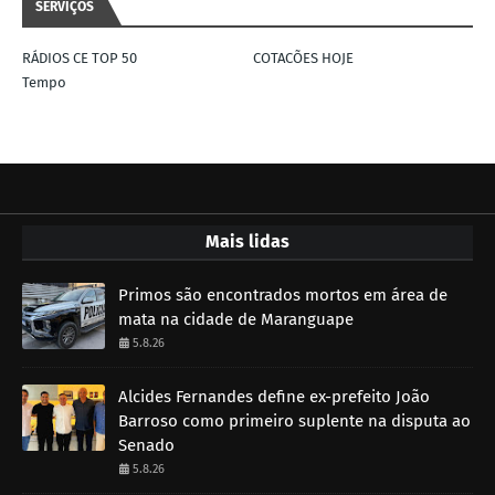
SERVIÇOS
RÁDIOS CE TOP 50
COTACÕES HOJE
Tempo
Mais lidas
Primos são encontrados mortos em área de
mata na cidade de Maranguape
5.8.26
Alcides Fernandes define ex-prefeito João
Barroso como primeiro suplente na disputa ao
Senado
5.8.26