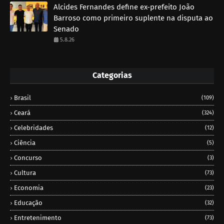
Alcides Fernandes define ex-prefeito João
Barroso como primeiro suplente na disputa ao
Senado
5.8.26
Categorias
Brasil
(109)
Ceará
(324)
Celebridades
(12)
Ciência
(5)
Concurso
(3)
Cultura
(73)
Economia
(23)
Educação
(32)
Entretenimento
(73)