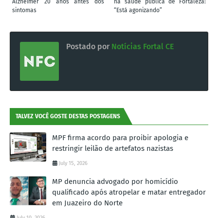
Alzheimer 20 anos antes dos
na saúde pública de Fortaleza:
sintomas
“Está agonizando”
Postado por
Notícias Fortal CE
TALVEZ VOCÊ GOSTE DESTAS POSTAGENS
MPF firma acordo para proibir apologia e
restringir leilão de artefatos nazistas
July 15, 2026
MP denuncia advogado por homicídio
qualificado após atropelar e matar entregador
em Juazeiro do Norte
July 10, 2026