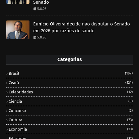
Senado
5.8.26
Eunício Oliveira decide não disputar o Senado
em 2026 por razões de saúde
5.8.26
Categorias
Brasil
(109)
Ceará
(324)
Celebridades
(12)
Ciência
(5)
Concurso
(3)
Cultura
(73)
Economia
(23)
Educação
(32)