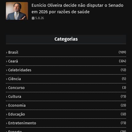
Eunício Oliveira decide não disputar o Senado
em 2026 por razões de saúde
5.8.26
Categorias
Brasil
(109)
Ceará
(324)
Celebridades
(12)
Ciência
(5)
Concurso
(3)
Cultura
(73)
Economia
(23)
Educação
(32)
Entretenimento
(73)
Esporte
(78)