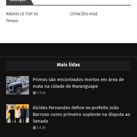
RÁDIOS CE TOP 50
COTACÕES HOJE
Tempo
Mais lidas
Primos são encontrados mortos em área de
mata na cidade de Maranguape
5.8.26
Alcides Fernandes define ex-prefeito João
Barroso como primeiro suplente na disputa ao
Senado
5.8.26