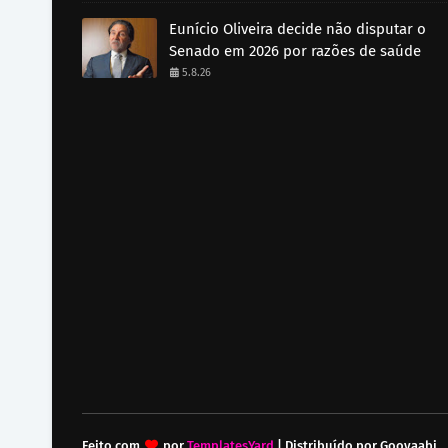
Eunício Oliveira decide não disputar o
Senado em 2026 por razões de saúde
5.8.26
Feito com
por
TemplatesYard
| Distribuído por
Gooyaabi