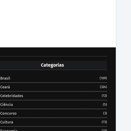
Categorias
Brasil
(109)
Ceará
(324)
Celebridades
(12)
Ciência
(5)
Concurso
(3)
Cultura
(73)
Economia
(23)