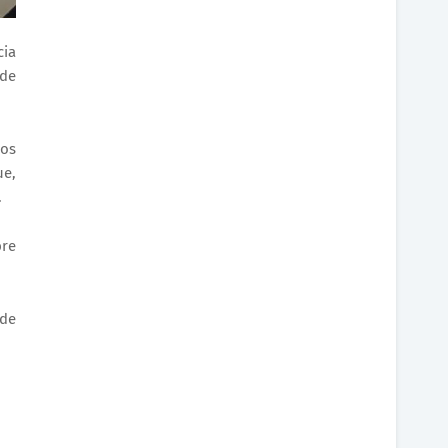
cia
 de
uos
ue,
.
bre
ade