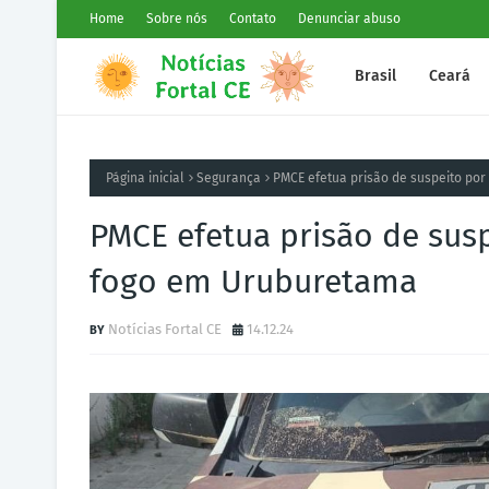
Home
Sobre nós
Contato
Denunciar abuso
Brasil
Ceará
Página inicial
Segurança
PMCE efetua prisão de suspeito por
PMCE efetua prisão de susp
fogo em Uruburetama
Notícias Fortal CE
14.12.24