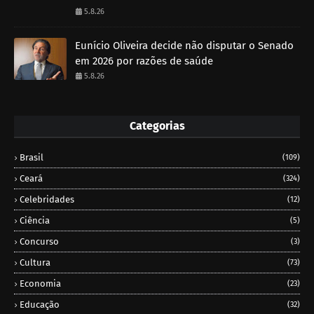
5.8.26
Eunício Oliveira decide não disputar o Senado
em 2026 por razões de saúde
5.8.26
Categorias
Brasil
(109)
Ceará
(324)
Celebridades
(12)
Ciência
(5)
Concurso
(3)
Cultura
(73)
Economia
(23)
Educação
(32)