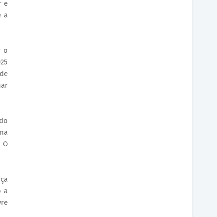
r e
e a
r o
025
 de
nar
 do
uma
. O
iça
o a
vre