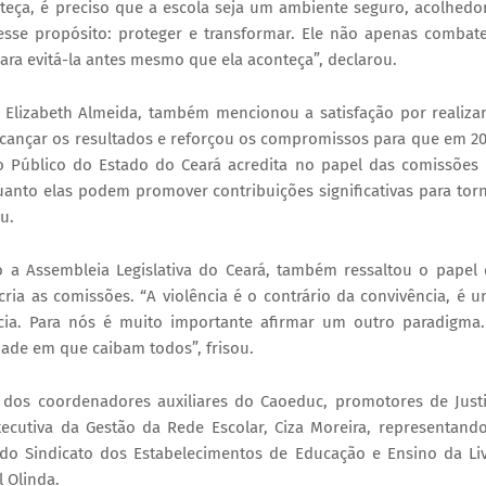
teça, é preciso que a escola seja um ambiente seguro, acolhedo
esse propósito: proteger e transformar. Ele não apenas combat
 para evitá-la antes mesmo que ela aconteça”, declarou.
 Elizabeth Almeida, também mencionou a satisfação por realiza
lcançar os resultados e reforçou os compromissos para que em 2
ério Público do Estado do Ceará acredita no papel das comissões
uanto elas podem promover contribuições significativas para tor
ou.
 a Assembleia Legislativa do Ceará, também ressaltou o papel
 cria as comissões. “A violência é o contrário da convivência, é 
ncia. Para nós é muito importante afirmar um outro paradigma
idade em que caibam todos”, frisou.
 dos coordenadores auxiliares do Caoeduc, promotores de Just
xecutiva da Gestão da Rede Escolar, Ciza Moreira, representand
 do Sindicato dos Estabelecimentos de Educação e Ensino da Li
el Olinda.