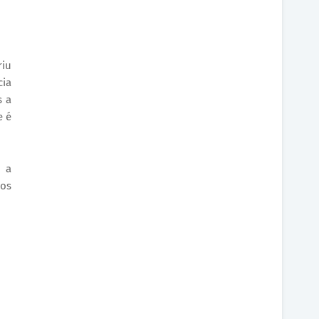
riu
cia
s a
e é
m a
 os