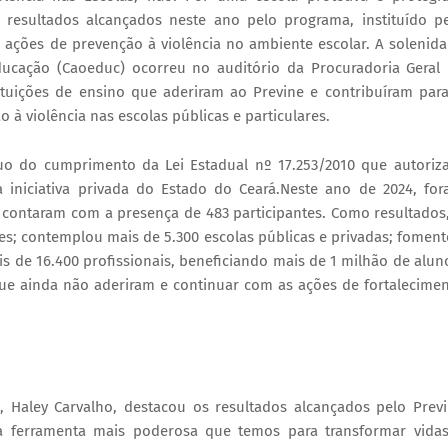
s resultados alcançados neste ano pelo programa, instituído p
 ações de prevenção à violência no ambiente escolar. A solenid
ucação (Caoeduc) ocorreu no auditório da Procuradoria Geral
tituições de ensino que aderiram ao Previne e contribuíram par
à violência nas escolas públicas e particulares.
 do cumprimento da Lei Estadual nº 17.253/2010 que autoriz
 iniciativa privada do Estado do Ceará.Neste ano de 2024, fo
 contaram com a presença de 483 participantes. Como resultados
es; contemplou mais de 5.300 escolas públicas e privadas; fomen
is de 16.400 profissionais, beneficiando mais de 1 milhão de alun
que ainda não aderiram e continuar com as ações de fortalecime
, Haley Carvalho, destacou os resultados alcançados pelo Prev
a ferramenta mais poderosa que temos para transformar vida