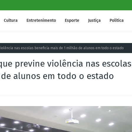
Cultura
Entretenimento
Esporte
Justiça
Política
olência nas escolas beneficia mais de 1 milhão de alunos em todo o estado
ue previne violência nas escolas
o de alunos em todo o estado