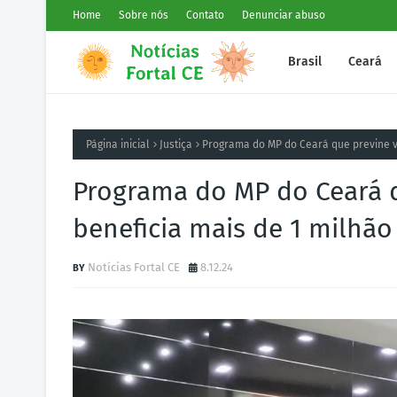
Home
Sobre nós
Contato
Denunciar abuso
Brasil
Ceará
Página inicial
Justiça
Programa do MP do Ceará que previne vi
Programa do MP do Ceará q
beneficia mais de 1 milhã
Notícias Fortal CE
8.12.24