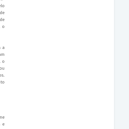
elo
ade
 de
a o
a a
ram
, o
tou
os.
nto
ine
s e