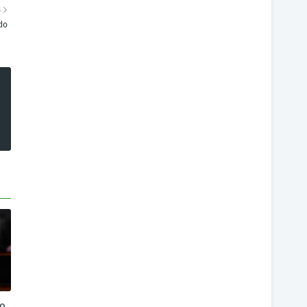
S
do
io