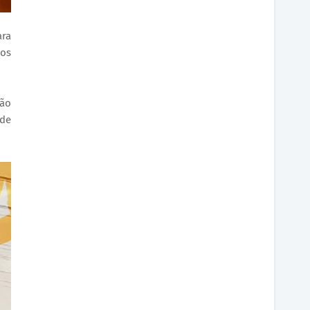
ara
nos
rão
ade