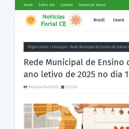
Home
Sobre nós
Contato
Denunciar abuso
Brasil
Ceará
Página inicial
Educação
Rede Municipal de Ensino de Sobral i
Rede Municipal de Ensino d
ano letivo de 2025 no dia
Notícias Fortal CE
13.12.24