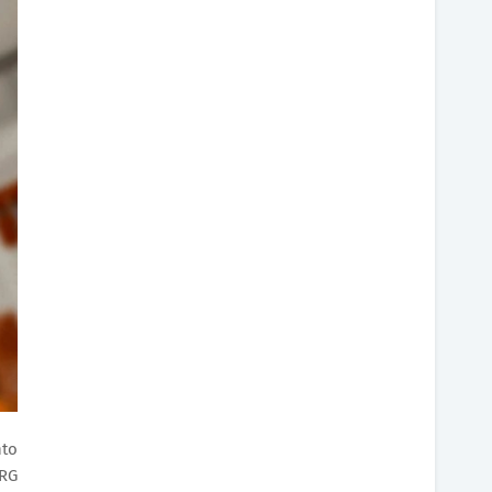
nto
 RG