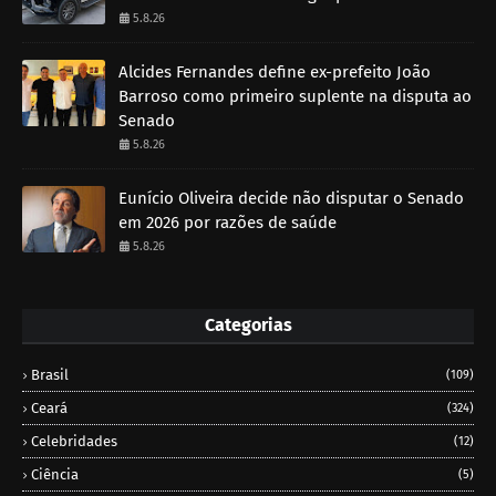
5.8.26
Alcides Fernandes define ex-prefeito João
Barroso como primeiro suplente na disputa ao
Senado
5.8.26
Eunício Oliveira decide não disputar o Senado
em 2026 por razões de saúde
5.8.26
Categorias
Brasil
(109)
Ceará
(324)
Celebridades
(12)
Ciência
(5)