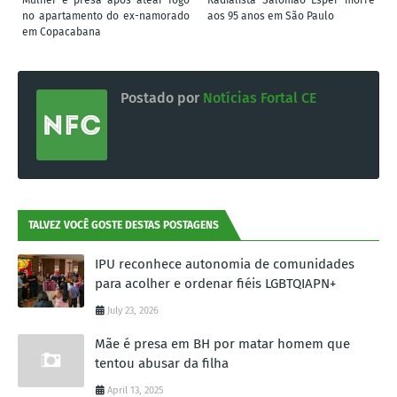
Mulher é presa após atear fogo
Radialista Salomão Esper morre
no apartamento do ex-namorado
aos 95 anos em São Paulo
em Copacabana
Postado por
Notícias Fortal CE
TALVEZ VOCÊ GOSTE DESTAS POSTAGENS
IPU reconhece autonomia de comunidades
para acolher e ordenar fiéis LGBTQIAPN+
July 23, 2026
Mãe é presa em BH por matar homem que
tentou abusar da filha
April 13, 2025