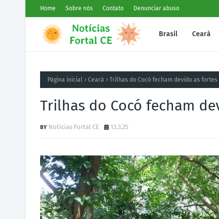
Home
Sobre nós
Contato
Denunciar abuso
Brasil
Ceará
Página inicial
Ceará
Trilhas do Cocó fecham devido as fortes
Trilhas do Cocó fecham dev
Notícias Fortal CE
13.3.25