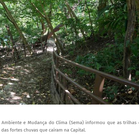
eio Ambiente e Mudança do Clima (Sema) informou que as trilhas
 das fortes chuvas que caíram na Capital.