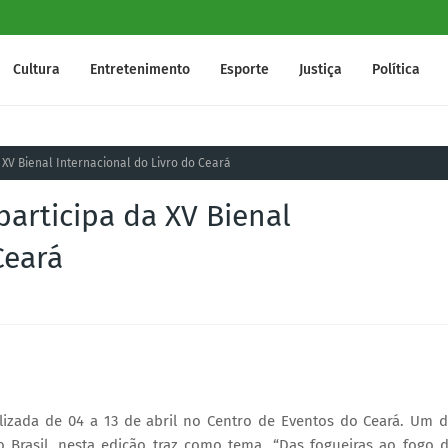
Cultura
Entretenimento
Esporte
Justiça
Política
XV Bienal Internacional do Livro do Ceará
articipa da XV Bienal
Ceará
alizada de 04 a 13 de abril no Centro de Eventos do Ceará. Um 
o Brasil, nesta edição traz como tema, “Das fogueiras ao fogo 