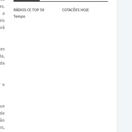
as,
RÁDIOS CE TOP 50
COTACÕES HOJE
, a
Tempo
ais
ará
ses
ta,
 da
r e
que
 de
ção
os,