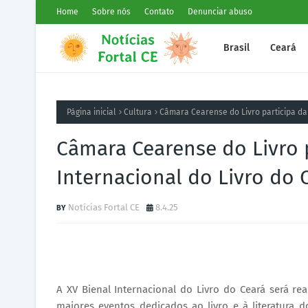
Home
Sobre nós
Contato
Denunciar abuso
Brasil
Ceará
Página inicial
Cultura
Câmara Cearense do Livro participa da 
Câmara Cearense do Livro p
Internacional do Livro do 
Notícias Fortal CE
8.4.25
A XV Bienal Internacional do Livro do Ceará será re
maiores eventos dedicados ao livro e à literatura d