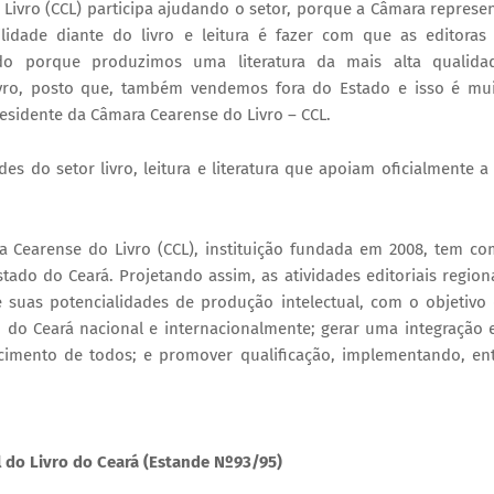
Livro (CCL) participa ajudando o setor, porque a Câmara represe
ilidade diante do livro e leitura é fazer com que as editoras
o porque produzimos uma literatura da mais alta qualidad
ivro, posto que, também vendemos fora do Estado e isso é mu
residente da Câmara Cearense do Livro – CCL.
es do setor livro, leitura e literatura que apoiam oficialmente a
 Cearense do Livro (CCL), instituição fundada em 2008, tem c
stado do Ceará. Projetando assim, as atividades editoriais region
suas potencialidades de produção intelectual, com o objetivo
tado do Ceará nacional e internacionalmente; gerar uma integração
cimento de todos; e promover qualificação, implementando, en
l do Livro do Ceará (Estande Nº93/95)