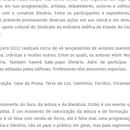
ndo em sua programação, artistas, debatedores, autores e editor
m o universo literário. Entre os participantes e expositores
e presente promovendo diversas ações em seu stand e em dem
apoio cultural do Sindicato da Indústria Gráfica do Estado do Ce
.
ivro (CCL) realizará cerca de 40 lançamentos de autores cearen
fia, crônicas e muitos outros. Entre os quais, os autores Almir Mo
veira. Também haverá bate-papo literário. Além de participar
s editadas pelas editoras. Professores têm descontos especiais.
nação, Casa da Prosa, Terra da Luz, Caminhar, Escritus, Encanta
 momento do livro, da leitura e da literatura. Então é um evento 
iativa. É um momento de valorização da leitura e de formação
ão é só feira com venda de livros, ela é feira mas uma programa
a e literária, não só para o público em geral, mas para segment