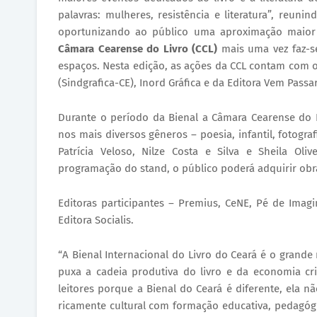
palavras: mulheres, resistência e literatura”, reuni
oportunizando ao público uma aproximação maior co
Câmara Cearense do Livro (CCL)
mais uma vez faz-s
espaços. Nesta edição, as ações da CCL contam com o 
(Sindgrafica-CE), Inord Gráfica e da Editora Vem Passar
Durante o período da Bienal a Câmara Cearense do L
nos mais diversos gêneros – poesia, infantil, fotogra
Patrícia Veloso, Nilze Costa e Silva e Sheila Oli
programação do stand, o público poderá adquirir obra
Editoras participantes – Premius, CeNE, Pé de Imagi
Editora Socialis.
“A Bienal Internacional do Livro do Ceará é o grande
puxa a cadeia produtiva do livro e da economia cr
leitores porque a Bienal do Ceará é diferente, ela n
ricamente cultural com formação educativa, pedagógic