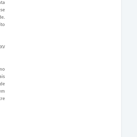
nta
 se
e.
ito
 XV
omo
ais
 de
 em
tre