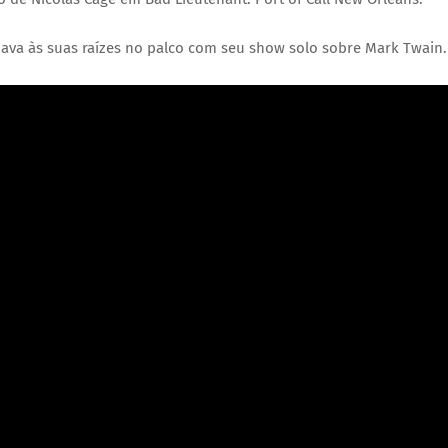
nava às suas raízes no palco com seu show solo sobre Mark Twain.