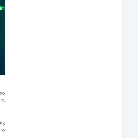
ixo
rt,
.
ang
tro