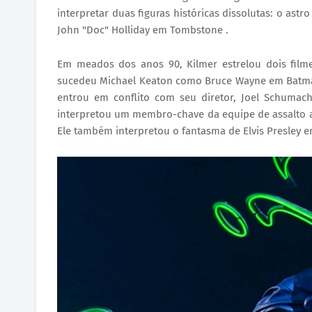
interpretar duas figuras históricas dissolutas: o astr
John "Doc" Holliday em Tombstone .
Em meados dos anos 90, Kilmer estrelou dois film
sucedeu Michael Keaton como Bruce Wayne em Batman 
entrou em conflito com seu diretor, Joel Schumac
interpretou um membro-chave da equipe de assalto a 
Ele também interpretou o fantasma de Elvis Presley 