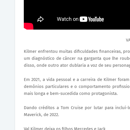
VA
Kilmer enfrentou muitas dificuldades financeiras, pr
um diagnóstico de câncer na garganta que lhe roubo
disso, onde outro ator dublaria a voz de seu person
Em 2021, a vida pessoal e a carreira de Kilmer foram
demônios particulares e o comportamento profissio
mais longa e bem-sucedida como protagonista.
Dando créditos a Tom Cruise por lutar para incluí-
Maverick, de 2022.
Val Kilmer deixa os filhos Mercedes e Jack