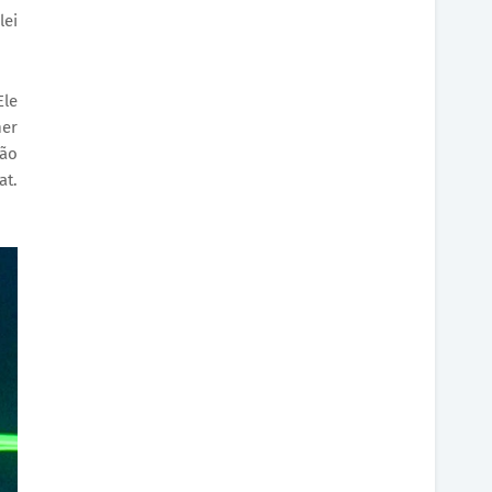
lei
Ele
mer
tão
at.