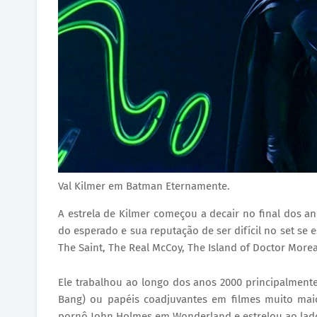
Val Kilmer em Batman Eternamente.
A estrela de Kilmer começou a decair no final dos 
do esperado e sua reputação de ser difícil no set se
The Saint, The Real McCoy, The Island of Doctor Moreau
Ele trabalhou ao longo dos anos 2000 principalment
Bang) ou papéis coadjuvantes em filmes muito maior
pornô John Holmes em Wonderland e estrelou ao lado 