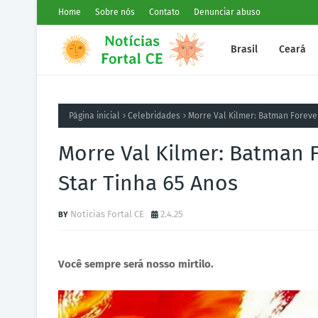
Home
Sobre nós
Contato
Denunciar abuso
Brasil
Ceará
Página inicial
Celebridades
Morre Val Kilmer: Batman Foreve
Morre Val Kilmer: Batman 
Star Tinha 65 Anos
Notícias Fortal CE
2.4.25
Você sempre será nosso mirtilo.