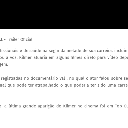
L - Trailer Oficial
ofissionais e de saúde na segunda metade de sua carreira, inclui
u a voz. Kilmer atuaria em alguns filmes direto para vídeo dep
agem.
 registradas no documentário Val , no qual o ator falou sobre s
nal que pode ter atrapalhado o que poderia ter sido uma carre
lo, a última grande aparição de Kilmer no cinema foi em Top G