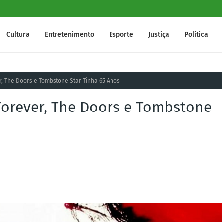
Cultura
Entretenimento
Esporte
Justiça
Política
r, The Doors e Tombstone Star Tinha 65 Anos
Forever, The Doors e Tombstone