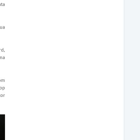
ata
sua
rd,
 na
Tom
Top
tor