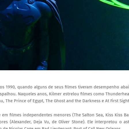
anos 1990, quando alguns de seus filmes tiveram desempenho aba
 espalhou. Naqueles anos, Kilmer estrelou filmes como Thunderhea
, The Prince of Egypt, The Ghost and the Darkness e At First Sight
e em filmes independentes menores (The Salton Sea, Kiss Kiss B
es (Alexander, Deja Vu, de Oliver Stone). Ele interpretou o as
de Nicolas Cage em Bad Lieutenant: Port of Call New Orleans.