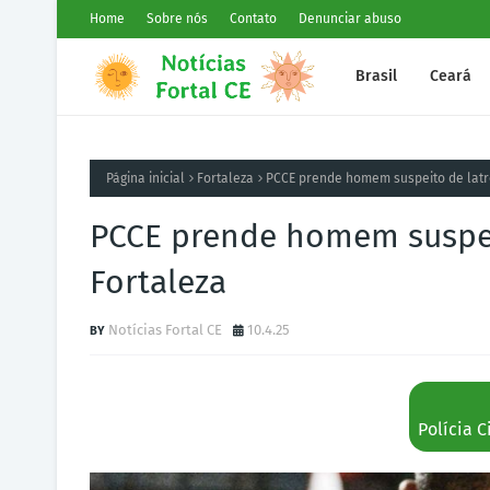
Home
Sobre nós
Contato
Denunciar abuso
Brasil
Ceará
Página inicial
Fortaleza
PCCE prende homem suspeito de latr
PCCE prende homem suspeit
Fortaleza
Notícias Fortal CE
10.4.25
Polícia C