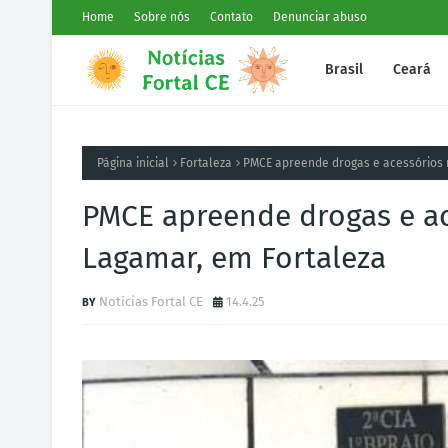
Home
Sobre nós
Contato
Denunciar abuso
Brasil
Ceará
Página inicial
Fortaleza
PMCE apreende drogas e acessórios m
PMCE apreende drogas e ace
Lagamar, em Fortaleza
Notícias Fortal CE
14.4.25