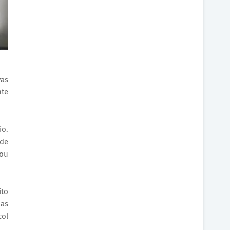
vas
nte
io.
 de
sou
ito
uas
col