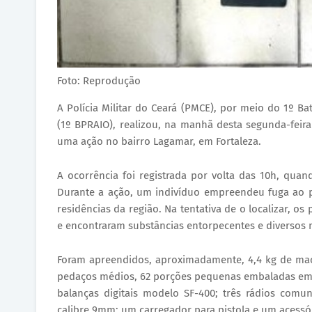
Foto: Reprodução
A Polícia Militar do Ceará (PMCE), por meio do 1º B
(1º BPRAIO), realizou, na manhã desta segunda-feira
uma ação no bairro Lagamar, em Fortaleza.
A ocorrência foi registrada por volta das 10h, quan
Durante a ação, um indivíduo empreendeu fuga ao 
residências da região. Na tentativa de o localizar, 
e encontraram substâncias entorpecentes e diversos ma
Foram apreendidos, aproximadamente, 4,4 kg de mac
pedaços médios, 62 porções pequenas embaladas em p
balanças digitais modelo SF-400; três rádios com
calibre 9mm; um carregador para pistola e um acessór