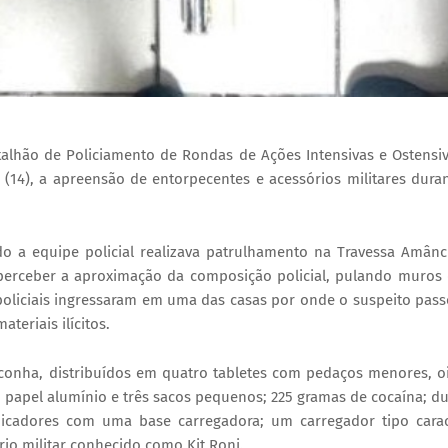
atalhão de Policiamento de Rondas de Ações Intensivas e Ostensi
 (14), a apreensão de entorpecentes e acessórios militares dura
do a equipe policial realizava patrulhamento na Travessa Amânc
perceber a aproximação da composição policial, pulando muros
os policiais ingressaram em uma das casas por onde o suspeito pas
teriais ilícitos.
onha, distribuídos em quatro tabletes com pedaços menores, o
apel alumínio e três sacos pequenos; 225 gramas de cocaína; d
unicadores com uma base carregadora; um carregador tipo cara
io militar conhecido como Kit Roni.