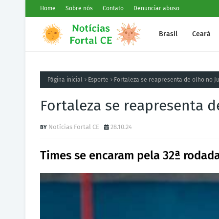
Home
Sobre nós
Contato
Denunciar abuso
Brasil
Ceará
Página inicial
Esporte
Fortaleza se reapresenta de olho no J
Fortaleza se reapresenta 
Notícias Fortal CE
28.10.24
Times se encaram pela 32ª rodada 