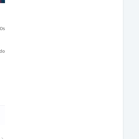
 Os
ndo
S