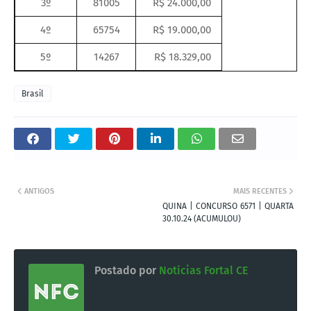
3º
81005
R$ 24.000,00
4º
65754
R$ 19.000,00
5º
14267
R$ 18.329,00
Brasil
ANTIGOS
MAIS RECENTES
QUINA | CONCURSO 6571 | QUARTA
30.10.24 (ACUMULOU)
Postado por
Notícias Fortal CE