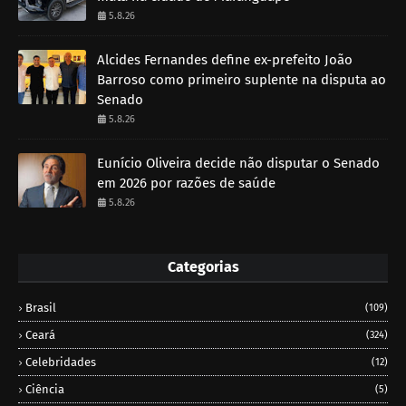
5.8.26
Alcides Fernandes define ex-prefeito João
Barroso como primeiro suplente na disputa ao
Senado
5.8.26
Eunício Oliveira decide não disputar o Senado
em 2026 por razões de saúde
5.8.26
Categorias
Brasil
(109)
Ceará
(324)
Celebridades
(12)
Ciência
(5)