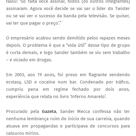
falou: ‘Só falta você assinar, todos [os outros integrantes]
assinaram. Agora você decide se vai ser o líder do Twister
ou se vai ver o sucesso da banda pela televisão. Se quiser,
vai ter que pagar o preço’.”
O empresário acabou sendo demitido pelos rapazes meses
depois. O problema é que a “vida útil” desse tipo de grupo
é curta demais, e logo Sander também se viu sem trabalho
– e viciado em drogas.
Em 2003, aos 19 anos, foi preso em flagrante vendendo
ecstasy, LSD e cocaína num bar. Condenado por tráfico,
cumpriu pena em regime fechado por dois anos,
experiência que relata no livro ‘Inferno Amarelo’.
Procurado pela
Gazeta
, Sander Mecca confessa não ter
nenhuma lembrança ruim do início de sua carreira, quando
atuava em propagandas e participava de concursos para
calouros mirins.