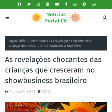
Página inicial
Celebridades
As revelações chocantes das
crianças que cresceram no showbusiness brasileiro
As revelações chocantes das
crianças que cresceram no
showbusiness brasileiro
Notícias Fortal CE
23.11.24