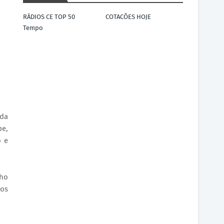
RÁDIOS CE TOP 50
COTACÕES HOJE
Tempo
 da
pe,
o e
cho
 os