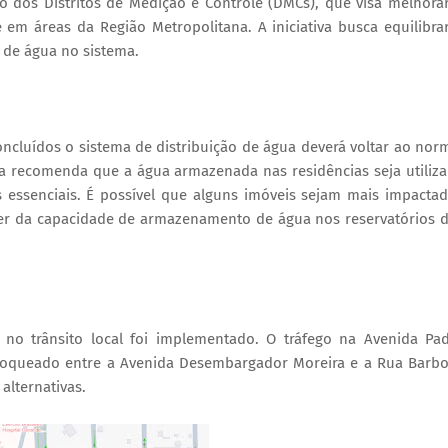
o dos Distritos de Medição e Controle (DMCs), que visa melhora
em áreas da Região Metropolitana. A iniciativa busca equilibra
o de água no sistema.
ncluídos o sistema de distribuição de água deverá voltar ao nor
a recomenda que a água armazenada nas residências seja utiliz
 essenciais. É possível que alguns imóveis sejam mais impacta
er da capacidade de armazenamento de água nos reservatórios 
no trânsito local foi implementado. O tráfego na Avenida Pa
bloqueado entre a Avenida Desembargador Moreira e a Rua Barb
alternativas.