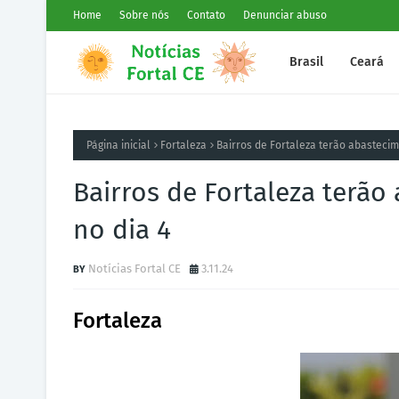
Home
Sobre nós
Contato
Denunciar abuso
Brasil
Ceará
Página inicial
Fortaleza
Bairros de Fortaleza terão abasteci
Bairros de Fortaleza terã
no dia 4
Notícias Fortal CE
3.11.24
Fortaleza