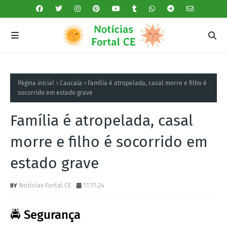
Página inicial
Caucaia
Família é atropelada, casal morre e filho é
socorrido em estado grave
Família é atropelada, casal
morre e filho é socorrido em
estado grave
Notícias Fortal CE
11.11.24
🚔 Segurança