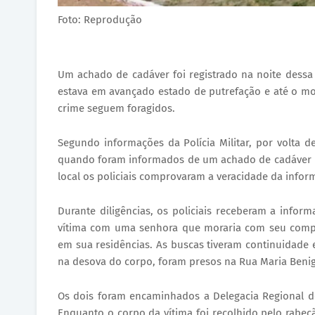
Foto: Reprodução
Um achado de cadáver foi registrado na noite dessa
estava em avançado estado de putrefação e até o mo
crime seguem foragidos.
Segundo informações da Polícia Militar, por volta 
quando foram informados de um achado de cadáver n
local os policiais comprovaram a veracidade da inf
Durante diligências, os policiais receberam a info
vítima com uma senhora que moraria com seu compa
em sua residências. As buscas tiveram continuidade 
na desova do corpo, foram presos na Rua Maria Beni
Os dois foram encaminhados a Delegacia Regional de
Enquanto o corpo da vítima foi recolhido pelo rabec