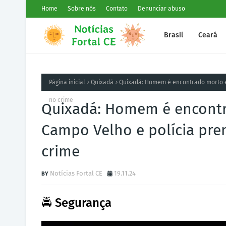
Home
Sobre nós
Contato
Denunciar abuso
Brasil
Ceará
Página inicial
Quixadá
Quixadá: Homem é encontrado morto e
no crime
Quixadá: Homem é encontr
Campo Velho e polícia pre
crime
Notícias Fortal CE
19.11.24
🚔 Segurança