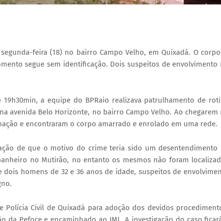
 segunda-feira (18) no bairro Campo Velho, em Quixadá. O corpo
mento segue sem identificação. Dois suspeitos de envolvimento
de 19h30min, a equipe do BPRaio realizava patrulhamento de rot
a avenida Belo Horizonte, no bairro Campo Velho. Ao chegarem
ormação e encontraram o corpo amarrado e enrolado em uma rede.
rmação de que o motivo do crime teria sido um desentendimento
nheiro no Mutirão, no entanto os mesmos não foram localiza
e dois homens de 32 e 36 anos de idade, suspeitos de envolvime
gno.
 Polícia Civil de Quixadá para adoção dos devidos procediment
ão da Pefoce e encaminhado ao IML. A investigação do caso ficar