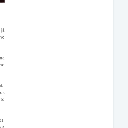
 já
 no
ina
 no
 da
dos
nto
os.
á a