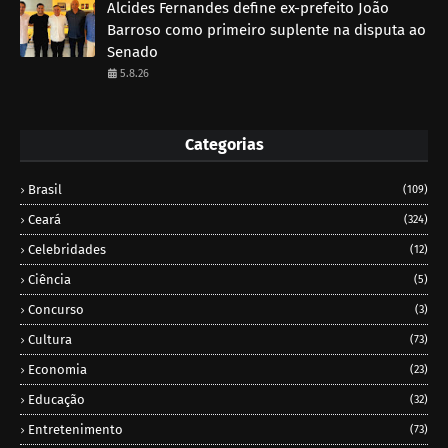
Alcides Fernandes define ex-prefeito João
Barroso como primeiro suplente na disputa ao
Senado
5.8.26
Categorias
Brasil
(109)
Ceará
(324)
Celebridades
(12)
Ciência
(5)
Concurso
(3)
Cultura
(73)
Economia
(23)
Educação
(32)
Entretenimento
(73)