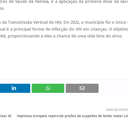
ros de Saúde da Família, e a aplicação da primeira dose da vac
es.
 da Transmissão Vertical do HIV. Em 2022, o município foi o único
ical é a principal forma de infecção do HIV em crianças. O objetiv
ebê, proporcionando a eles a chance de uma vida livre do vírus.
MAIS RECENTE
ixar 49
Imprensa europeia repercute prisões de suspeitos de tentar matar Lu