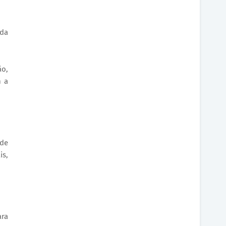
 da
ão,
m a
úde
is,
ara