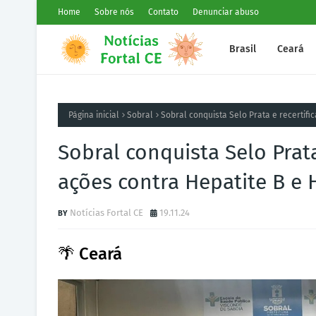
Home
Sobre nós
Contato
Denunciar abuso
Brasil
Ceará
Página inicial
Sobral
Sobral conquista Selo Prata e recertif
Sobral conquista Selo Prat
ações contra Hepatite B e 
Notícias Fortal CE
19.11.24
🌴 Ceará