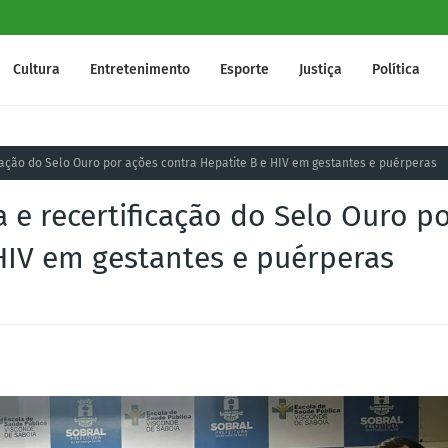
Cultura
Entretenimento
Esporte
Justiça
Política
icação do Selo Ouro por ações contra Hepatite B e HIV em gestantes e puérperas
a e recertificação do Selo Ouro p
HIV em gestantes e puérperas