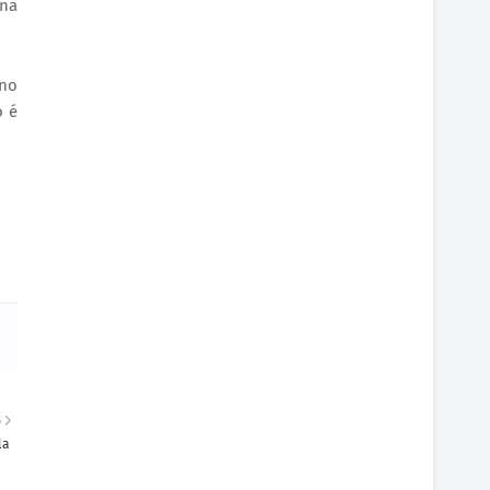
ina
 no
o é
S
la