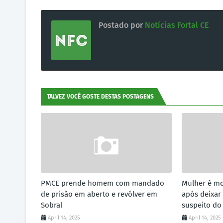
Postado por
Notícias Fortal CE
TALVEZ VOCÊ GOSTE DESTAS POSTAGENS
PMCE prende homem com mandado
Mulher é mo
de prisão em aberto e revólver em
após deixar 
Sobral
suspeito do
April 14, 2025
April 14, 2025