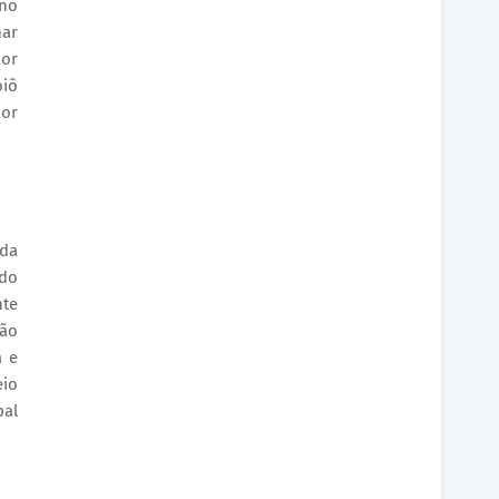
ano
mar
jor
oiô
jor
 da
 do
nte
São
a e
eio
pal