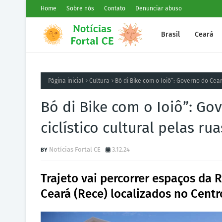
Home
Sobre nós
Contato
Denunciar abuso
Brasil
Ceará
Página inicial
Cultura
Bó di Bike com o Ioiô”: Governo do Cear
Bó di Bike com o Ioiô”: Go
ciclístico cultural pelas r
Notícias Fortal CE
3.12.24
Trajeto vai percorrer espaços da
Ceará (Rece) localizados no Centr