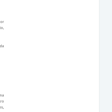
por
to,
 da
ana
tro
es,