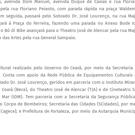
as, avenida Dom Manuel, avenida Duque de Caxias e rua Flori
o pela rua Floriano Peixoto, com parada rápida na praça Walde
 Em seguida, passará pelo Sobrado Dr. José Lourenço, na rua Ma
ará à Praça do Ferreira, fazendo uma parada no Anexo Bode I
 o Bó di Bike avançará para o Theatro José de Alencar pela rua Ma
 das Artes pela rua General Sampaio.
ultural realizado pelo Governo do Ceará, por meio da Secretaria
). Conta com apoio da Rede Pública de Equipamentos Culturais
rado Dr. José Lourenço, geridos em parceria com o Instituto Mira
o Ceará (Bece), do Theatro José de Alencar (TJA) e do Cineteatro 
o Mar (IDM). Tem parceria com a Secretaria da Segurança Públic
 do Corpo de Bombeiros; Secretaria das Cidades (SCidades), por m
agece); e Prefeitura de Fortaleza, por meio da Autarquia Munici