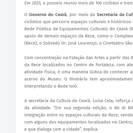
Em 2023, o passeio reuniu mais de 100 ciclistas e tr
O
Governo do Ceará
, por meio da
Secretaria da Cul
ciclístico que percorre espaços culturais e histórico
Rede Pública de Equipamentos Culturais do Ceará (
apoio de demais espaços da Rece, como o Complexo C
(Bece), o Sobrado Dr. José Lourenço, o Cineteatro São 
Com concentração na Estação das Artes a partir das 0
da Rece localizados no Centro de Fortaleza, com ate
atividade física, é uma maneira lúdica de conhecer
acervo do Museu. O itinerário tem aproximadamente
interpretando o Bode Ioiô.
A secretária da Cultura do Ceará, Luisa Cela, reforça
da atividade. “Em sua segunda edição, o Bó di Bik
integração entre os espaços culturais da Rece, sen
com alguns dos equipamentos localizados no Centro, o
e que dialoga com a cidade”, explica.