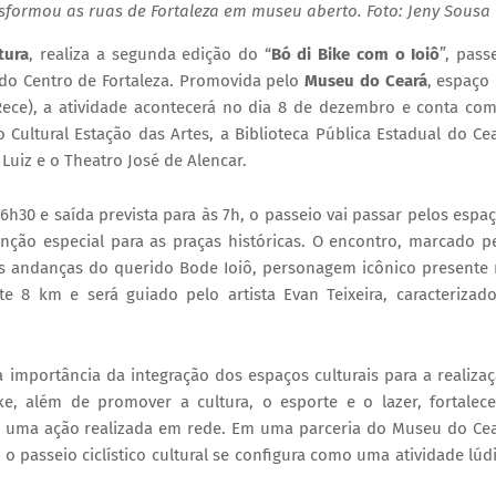
ansformou as ruas de Fortaleza em museu aberto. Foto: Jeny Sousa
tura
, realiza a segunda edição do “
Bó di Bike com o Ioiô
”, pass
s do Centro de Fortaleza. Promovida pelo
Museu do Ceará
, espaço
Rece), a atividade acontecerá no dia 8 de dezembro e conta co
ultural Estação das Artes, a Biblioteca Pública Estadual do Ce
Luiz e o Theatro José de Alencar.
6h30 e saída prevista para às 7h, o passeio vai passar pelos espa
nção especial para as praças históricas. O encontro, marcado p
 as andanças do querido Bode Ioiô, personagem icônico presente
 8 km e será guiado pelo artista Evan Teixeira, caracterizad
 a importância da integração dos espaços culturais para a realiza
e, além de promover a cultura, o esporte e o lazer, fortalec
do uma ação realizada em rede. Em uma parceria do Museu do Ce
 passeio ciclístico cultural se configura como uma atividade lúd