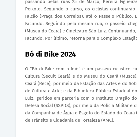
passando pelas ruas 25 de Março, Pereira Figueir
Peixoto. Seguindo o curso, os ciclistas continuarã
Falcão (Praça dos Correios), até o Passeio Público.
Facundo. Seguindo pela mesma rua, o passeio cheg
(Museu do Ceará) e Cineteatro São Luiz. Continuando,
Facundo. Por último, retorna para o Complexo Estação
Bó di Bike 2024
O “Bó di Bike com o Ioiô” é um passeio ciclístico c
Cultura (Secult Ceará) e do Museu do Ceará (Musce
Ceará (Rece), por meio da Estação das Artes e do Sob
de Cultura e Arte; e da Biblioteca Pública Estadual d
Luiz, geridos em parceria com o Instituto Dragão d
Defesa Social (SSPDS), por meio da Polícia Militar e
da Companhia de Água e Esgoto do Estado do Ceará (C
de Trânsito e Cidadania de Fortaleza (AMC).