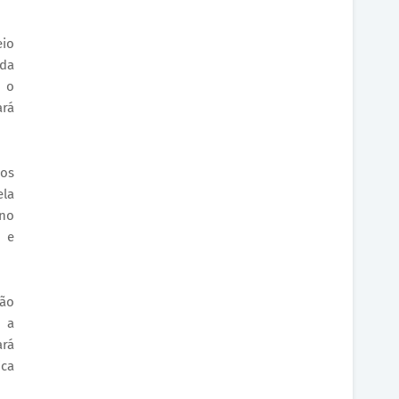
eio
 da
m o
ará
ços
ela
 no
o e
ção
e a
ará
ica