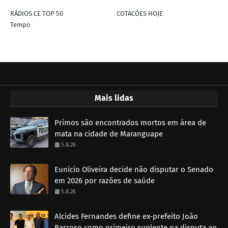
RÁDIOS CE TOP 50
COTACÕES HOJE
Tempo
Mais lidas
Primos são encontrados mortos em área de
mata na cidade de Maranguape
5.8.26
Eunício Oliveira decide não disputar o Senado
em 2026 por razões de saúde
5.8.26
Alcides Fernandes define ex-prefeito João
Barroso como primeiro suplente na disputa ao