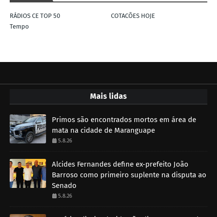
RÁDIOS CE TOP 50
COTACÕES HOJE
Tempo
Mais lidas
Primos são encontrados mortos em área de
mata na cidade de Maranguape
5.8.26
Alcides Fernandes define ex-prefeito João
Barroso como primeiro suplente na disputa ao
Senado
5.8.26