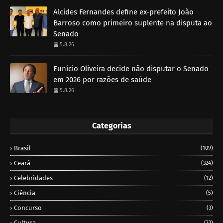
Alcides Fernandes define ex-prefeito João
Barroso como primeiro suplente na disputa ao
Senado
5.8.26
Eunício Oliveira decide não disputar o Senado
em 2026 por razões de saúde
5.8.26
Categorias
Brasil
(109)
Ceará
(324)
Celebridades
(12)
Ciência
(5)
Concurso
(3)
Cultura
(73)