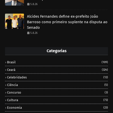
5.8.26
Alcides Fernandes define ex-prefeito João
Barroso como primeiro suplente na disputa ao
Senado
5.8.26
Categorias
Brasil
(109)
Ceará
(324)
Celebridades
(12)
Ciência
(5)
Concurso
(3)
Cultura
(73)
Economia
(23)