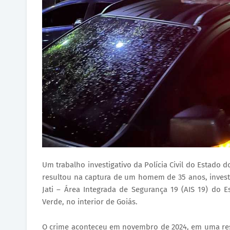
Um trabalho investigativo da Polícia Civil do Estado d
resultou na captura de um homem de 35 anos, invest
Jati – Área Integrada de Segurança 19 (AIS 19) do Es
Verde, no interior de Goiás.
O crime aconteceu em novembro de 2024, em uma resid