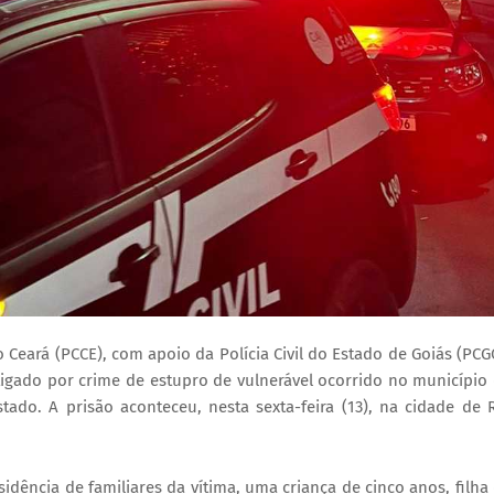
o Ceará (PCCE), com apoio da Polícia Civil do Estado de Goiás (PCG
igado por crime de estupro de vulnerável ocorrido no município
tado. A prisão aconteceu, nesta sexta-feira (13), na cidade de 
ência de familiares da vítima, uma criança de cinco anos, filha