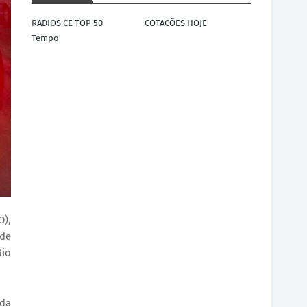
RÁDIOS CE TOP 50
COTACÕES HOJE
Tempo
O),
 de
Rio
 da