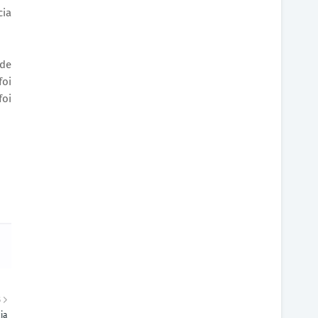
cia
 de
foi
foi
S
ia