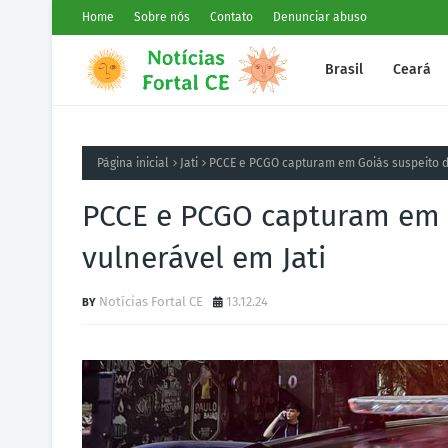
Home
Sobre nós
Contato
Denunciar abuso
Brasil
Ceará
Página inicial
Jati
PCCE e PCGO capturam em Goiás suspeito d
PCCE e PCGO capturam em 
vulnerável em Jati
Notícias Fortal CE
13.12.24