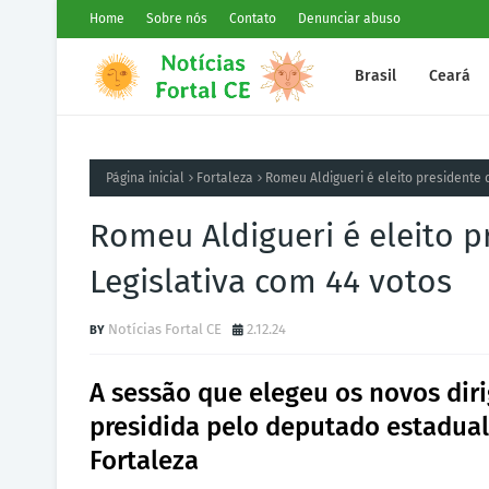
Home
Sobre nós
Contato
Denunciar abuso
Brasil
Ceará
Página inicial
Fortaleza
Romeu Aldigueri é eleito presidente 
Romeu Aldigueri é eleito 
Legislativa com 44 votos
Notícias Fortal CE
2.12.24
A sessão que elegeu os novos diri
presidida pelo deputado estadual 
Fortaleza