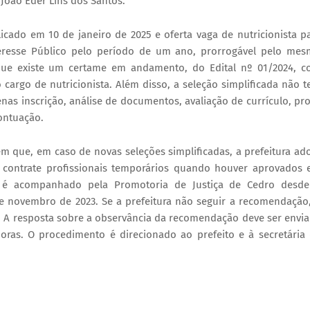
João Eder Lins dos Santos.
blicado em 10 de janeiro de 2025 e oferta vaga de nutricionista p
teresse Público pelo período de um ano, prorrogável pelo me
que existe um certame em andamento, do Edital nº 01/2024, 
cargo de nutricionista. Além disso, a seleção simplificada não 
nas inscrição, análise de documentos, avaliação de currículo, pr
ontuação.
 que, em caso de novas seleções simplificadas, a prefeitura ad
o contrate profissionais temporários quando houver aprovados
 é acompanhado pela Promotoria de Justiça de Cedro desde
e novembro de 2023. Se a prefeitura não seguir a recomendação
is. A resposta sobre a observância da recomendação deve ser envi
oras. O procedimento é direcionado ao prefeito e à secretária