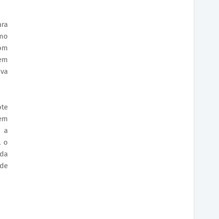
ara
smo
com
tem
ova
ote
 em
 a
, o
ada
 de