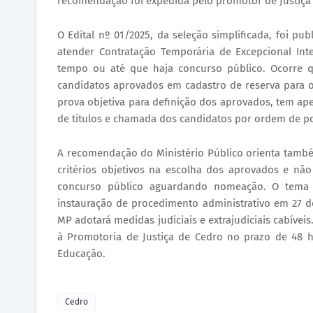
recomendação foi expedida pelo promotor de Justiça 
O Edital nº 01/2025, da seleção simplificada, foi pu
atender Contratação Temporária de Excepcional In
tempo ou até que haja concurso público. Ocorre 
candidatos aprovados em cadastro de reserva para o 
prova objetiva para definição dos aprovados, tem ape
de títulos e chamada dos candidatos por ordem de p
A recomendação do Ministério Público orienta também
critérios objetivos na escolha dos aprovados e nã
concurso público aguardando nomeação. O tema
instauração de procedimento administrativo em 27 d
MP adotará medidas judiciais e extrajudiciais cabíve
à Promotoria de Justiça de Cedro no prazo de 48 h
Educação.
Cedro