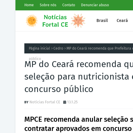
Home
Sobre nós
Contato
Denunciar abuso
Brasil
Ceará
Página inicial
Cedro
MP do Ceará recomenda que Prefeitura 
público
MP do Ceará recomenda que
seleção para nutricionist
concurso público
Notícias Fortal CE
13.1.25
MPCE recomenda anular seleção si
contratar aprovados em concurso 