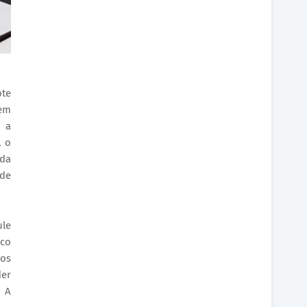
ote
 em
 a
, o
ada
 de
ule
ico
ios
der
. A