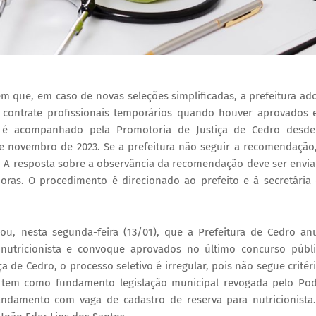
 que, em caso de novas seleções simplificadas, a prefeitura ad
o contrate profissionais temporários quando houver aprovados
 é acompanhado pela Promotoria de Justiça de Cedro desde
e novembro de 2023. Se a prefeitura não seguir a recomendação
is. A resposta sobre a observância da recomendação deve ser envi
oras. O procedimento é direcionado ao prefeito e à secretária
u, nesta segunda-feira (13/01), que a Prefeitura de Cedro an
a nutricionista e convoque aprovados no último concurso públ
 de Cedro, o processo seletivo é irregular, pois não segue critér
 tem como fundamento legislação municipal revogada pelo Po
andamento com vaga de cadastro de reserva para nutricionista