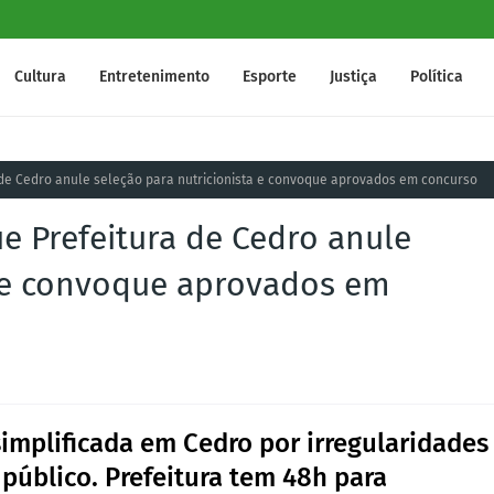
Cultura
Entretenimento
Esporte
Justiça
Política
de Cedro anule seleção para nutricionista e convoque aprovados em concurso
 Prefeitura de Cedro anule
a e convoque aprovados em
mplificada em Cedro por irregularidades
público. Prefeitura tem 48h para