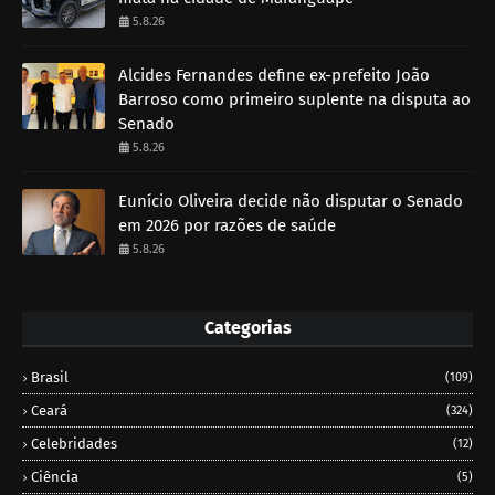
5.8.26
Alcides Fernandes define ex-prefeito João
Barroso como primeiro suplente na disputa ao
Senado
5.8.26
Eunício Oliveira decide não disputar o Senado
em 2026 por razões de saúde
5.8.26
Categorias
Brasil
(109)
Ceará
(324)
Celebridades
(12)
Ciência
(5)