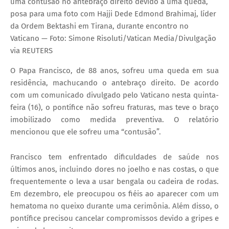
uma contusão no antebraço direito devido a uma queda,
posa para uma foto com Hajji Dede Edmond Brahimaj, líder
da Ordem Bektashi em Tirana, durante encontro no
Vaticano — Foto: Simone Risoluti/Vatican Media/Divulgação
via REUTERS
O Papa Francisco, de 88 anos, sofreu uma queda em sua
residência, machucando o antebraço direito. De acordo
com um comunicado divulgado pelo Vaticano nesta quinta-
feira (16), o pontífice não sofreu fraturas, mas teve o braço
imobilizado como medida preventiva. O relatório
mencionou que ele sofreu uma “contusão”.
Francisco tem enfrentado dificuldades de saúde nos
últimos anos, incluindo dores no joelho e nas costas, o que
frequentemente o leva a usar bengala ou cadeira de rodas.
Em dezembro, ele preocupou os fiéis ao aparecer com um
hematoma no queixo durante uma cerimônia. Além disso, o
pontífice precisou cancelar compromissos devido a gripes e