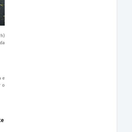
rh)
 da
a e
r o
te