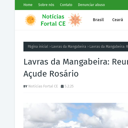
Home
Sobre nós
Contato
Denunciar abuso
Brasil
Ceará
Página inicial
Lavras da Mangabeira
Lavras da Mangabeira: 
Lavras da Mangabeira: Reu
Açude Rosário
Notícias Fortal CE
5.2.25