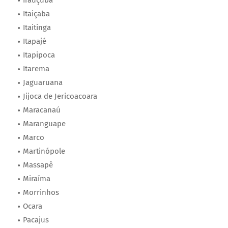
Itaiçaba
Itaitinga
Itapajé
Itapipoca
Itarema
Jaguaruana
Jijoca de Jericoacoara
Maracanaú
Maranguape
Marco
Martinópole
Massapê
Miraíma
Morrinhos
Ocara
Pacajus