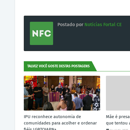
Postado por
Notícias Fortal CE
TALVEZ VOCÊ GOSTE DESTAS POSTAGENS
IPU reconhece autonomia de
Mãe é pres
comunidades para acolher e ordenar
que tentou 
fiéis LGBTQIAPN+