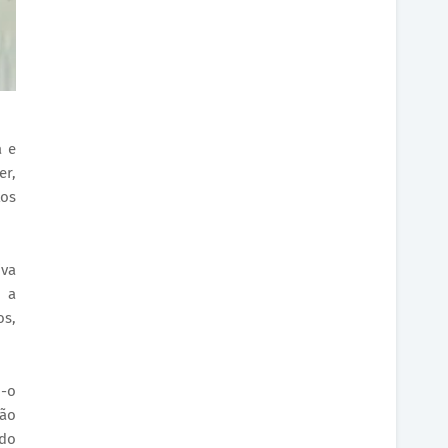
a e
er,
tos
iva
o a
os,
o-o
ção
 do