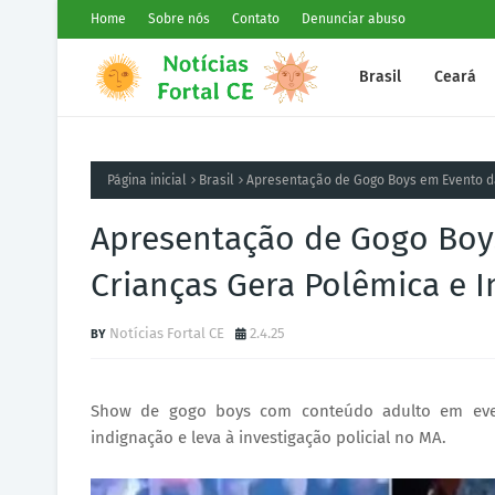
Home
Sobre nós
Contato
Denunciar abuso
Brasil
Ceará
Página inicial
Brasil
Apresentação de Gogo Boys em Evento d
Apresentação de Gogo Boy
Crianças Gera Polêmica e 
Notícias Fortal CE
2.4.25
Show de gogo boys com conteúdo adulto em even
indignação e leva à investigação policial no MA.