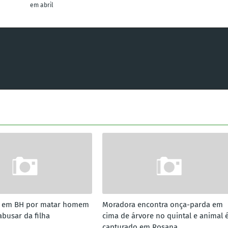
em abril
a em BH por matar homem
Moradora encontra onça-parda em
abusar da filha
cima de árvore no quintal e animal 
capturado em Rosana