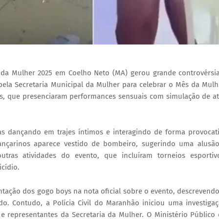
da Mulher 2025 em Coelho Neto (MA) gerou grande controvérsi
 pela Secretaria Municipal da Mulher para celebrar o Mês da Mulh
es, que presenciaram performances sensuais com simulação de a
as dançando em trajes íntimos e interagindo de forma provocat
çarinos aparece vestido de bombeiro, sugerindo uma alusã
utras atividades do evento, que incluíram torneios esportiv
cídio.
tação dos gogo boys na nota oficial sobre o evento, descrevend
 Contudo, a Polícia Civil do Maranhão iniciou uma investiga
e representantes da Secretaria da Mulher. O Ministério Público