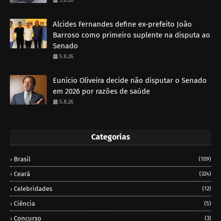
5.8.26
Alcides Fernandes define ex-prefeito João
Barroso como primeiro suplente na disputa ao
Senado
5.8.26
Eunício Oliveira decide não disputar o Senado
em 2026 por razões de saúde
5.8.26
Categorias
Brasil
(109)
Ceará
(324)
Celebridades
(12)
Ciência
(5)
Concurso
(3)