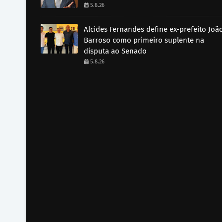
5.8.26
Alcides Fernandes define ex-prefeito Joã
Barroso como primeiro suplente na
disputa ao Senado
5.8.26