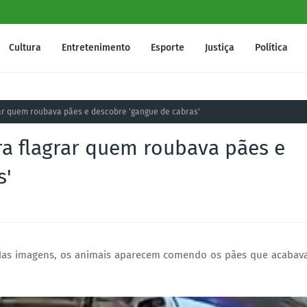
Cultura
Entretenimento
Esporte
Justiça
Política
ar quem roubava pães e descobre 'gangue de cabras'
ra flagrar quem roubava pães e
s'
 Nas imagens, os animais aparecem comendo os pães que acaba