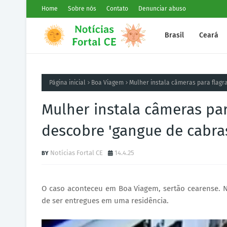
Home
Sobre nós
Contato
Denunciar abuso
Brasil
Ceará
Página inicial
Boa Viagem
Mulher instala câmeras para flagr
Mulher instala câmeras pa
descobre 'gangue de cabra
Notícias Fortal CE
14.4.25
O caso aconteceu em Boa Viagem, sertão cearense.
de ser entregues em uma residência.