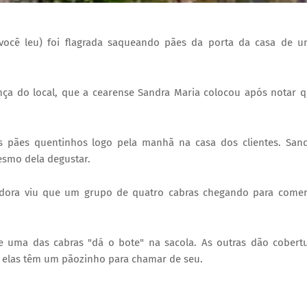
ocê leu) foi flagrada saqueando pães da porta da casa de 
nça do local, que a cearense Sandra Maria colocou após notar 
 pães quentinhos logo pela manhã na casa dos clientes. San
esmo dela degustar.
radora viu que um grupo de quatro cabras chegando para come
uma das cabras "dá o bote" na sacola. As outras dão cobert
as elas têm um pãozinho para chamar de seu.