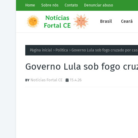
Home
Sobre nós
Contato
Denunciar abuso
Brasil
Ceará
Página inicial
Política
Governo Lula sob fogo cruzado por ca
Governo Lula sob fogo cru
Notícias Fortal CE
15.4.26