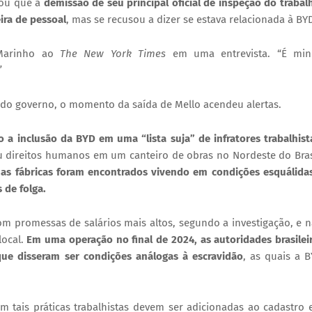
rmou que a
demissão de seu principal oficial de inspeção do trabal
ira de pessoal
, mas se recusou a dizer se estava relacionada à BY
e Marinho ao
The New York Times
em uma entrevista. “É min
”
ão do governo, o momento da saída de Mello acendeu alertas.
o a inclusão da BYD em uma “lista suja” de infratores trabalhist
u direitos humanos em um canteiro de obras no Nordeste do Bras
as fábricas foram encontrados vivendo em condições esquálida
 de folga.
om promessas de salários mais altos, segundo a investigação, e 
local.
Em uma operação no final de 2024, as autoridades brasilei
ue disseram ser condições análogas à escravidão
, as quais a 
em tais práticas trabalhistas devem ser adicionadas ao cadastro