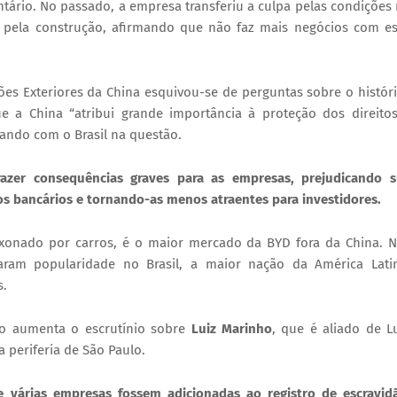
rio. No passado, a empresa transferiu a culpa pelas condições
l pela construção, afirmando que não faz mais negócios com e
ões Exteriores da China esquivou-se de perguntas sobre o histór
e a China “atribui grande importância à proteção dos direito
hando com o Brasil na questão.
razer consequências graves para as empresas, prejudicando 
s bancários e tornando-as menos atraentes para investidores.
aixonado por carros, é o maior mercado da BYD fora da China. 
haram popularidade no Brasil, a maior nação da América Lati
s.
lo aumenta o escrutínio sobre
Luiz Marinho
, que é aliado de L
 periferia de São Paulo.
e várias empresas fossem adicionadas ao registro de escravid