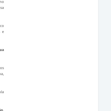
 no
ssa
ico
s e
sua
Nos
na,
ula
ão,