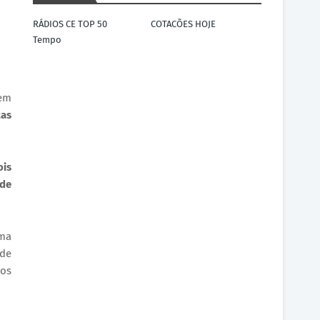
RÁDIOS CE TOP 50
COTACÕES HOJE
Tempo
 em
tas
ois
 de
uma
nde
los