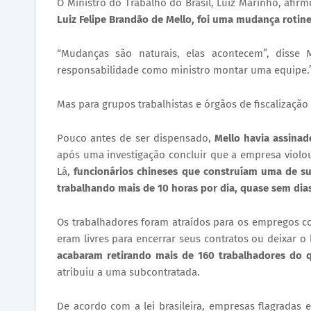
​O Ministro do Trabalho do Brasil, Luiz Marinho, afi
Luiz Felipe Brandão de Mello, foi uma mudança rotine
​“Mudanças são naturais, elas acontecem”, diss
responsabilidade como ministro montar uma equipe.
​Mas para grupos trabalhistas e órgãos de fiscalizaç
​Pouco antes de ser dispensado,
Mello havia assinad
após uma investigação concluir que a empresa violo
Lá,
funcionários chineses que construíam uma de su
trabalhando mais de 10 horas por dia, quase sem dias
​Os trabalhadores foram atraídos para os empregos c
eram livres para encerrar seus contratos ou deixar o 
acabaram retirando mais de 160 trabalhadores do q
atribuiu a uma subcontratada.
​De acordo com a lei brasileira, empresas flagradas 