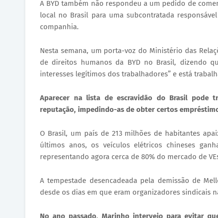
​A BYD também não respondeu a um pedido de comentá
local no Brasil para uma subcontratada responsáve
companhia.
​Nesta semana, um porta-voz do Ministério das Relaç
de direitos humanos da BYD no Brasil, dizendo qu
interesses legítimos dos trabalhadores” e está trabal
Aparecer na lista de escravidão do Brasil pode t
reputação, impedindo-as de obter certos empréstimo
​O Brasil, um país de 213 milhões de habitantes ap
últimos anos, os veículos elétricos chineses gan
representando agora cerca de 80% do mercado de VE
​A tempestade desencadeada pela demissão de Mel
desde os dias em que eram organizadores sindicais na
No ano passado, Marinho interveio para evitar qu