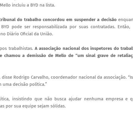
ello incluiu a BYD na lista.
tribunal do trabalho concordou em suspender a decisão
enquan
a BYD pode ser responsabilizada por suas contratadas. Então,
no Diário Oficial da União.
pos trabalhistas.
A associação nacional dos inspetores do traba
a e chamou a demissão de Mello de “um sinal grave de retalia
, disse Rodrigo Carvalho, coordenador nacional da associação. “I
 uma decisão política.”
política, insistindo que não busca ajudar nenhuma empresa e 
das por sua equipe sejam sólidas.