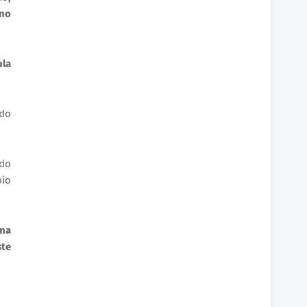
 no
la
ndo
ndo
oio
uma
ste