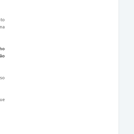
to
 na
lho
ção
sso
que