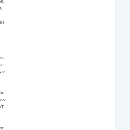
ho,
D.
ha
as
,
il.
s e
não
ras
BYD
 em