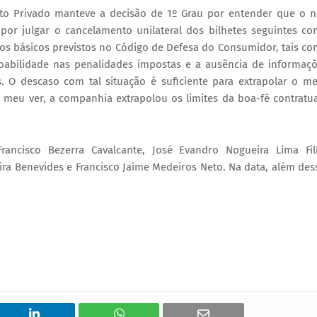
ito Privado manteve a decisão de 1º Grau por entender que o 
or julgar o cancelamento unilateral dos bilhetes seguintes c
tos básicos previstos no Código de Defesa do Consumidor, tais c
azoabilidade nas penalidades impostas e a ausência de informaç
. O descaso com tal situação é suficiente para extrapolar o m
 meu ver, a companhia extrapolou os limites da boa-fé contratua
ancisco Bezerra Cavalcante, José Evandro Nogueira Lima Fi
eira Benevides e Francisco Jaime Medeiros Neto. Na data, além des