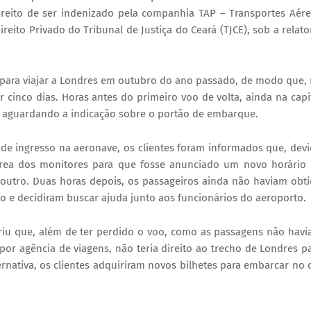
reito de ser indenizado pela companhia TAP – Transportes Aér
reito Privado do Tribunal de Justiça do Ceará (TJCE), sob a relato
 para viajar a Londres em outubro do ano passado, de modo que,
cinco dias. Horas antes do primeiro voo de volta, ainda na capi
am aguardando a indicação sobre o portão de embarque.
de ingresso na aeronave, os clientes foram informados que, dev
 área dos monitores para que fosse anunciado um novo horário
utro. Duas horas depois, os passageiros ainda não haviam obt
oo e decidiram buscar ajuda junto aos funcionários do aeroporto.
briu que, além de ter perdido o voo, como as passagens não hav
r agência de viagens, não teria direito ao trecho de Londres p
ativa, os clientes adquiriram novos bilhetes para embarcar no 