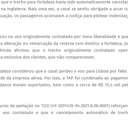
 que o trecho para Fortaleza havia sido automaticamente cancela
a Inglaterra. Mais uma vez, o casal se sentiu obrigado a arcar 
tuação, os passageiros acionaram a Justiça para pleitear indeniza
cou no voo originalmente contratado por mera liberalidade e qu
a alteração ou remarcação da reserva com destino a Fortaleza, p
inda afirmou que o trecho originalmente contratado oper
 exclusiva dos clientes, que não compareceram.
taleza considerou que o casal perdeu o voo para Lisboa por falta
ade da empresa aérea. Por isso, a TAP foi condenada ao pagame
 danos morais suportados, bem como a cerca de R$ 15,4 mil pe
rso de apelação no TJCE (nº 0291435-94.2021.8.06.0001) reforça
no voo contratado e que o cancelamento automático de trec