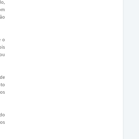
do,
com
ção
e o
ois
ou
 de
nto
los
ndo
hos