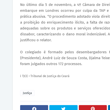
No último dia 5 de novembro, a 4ª Câmara de Dire
embarque em Londres ocorreu por culpa da TAP e p
prática abusiva. “O procedimento adotado viola direi
a proibição do enriquecimento ilícito, a falta de r
adequadas sobre os produtos e serviços oferecidos
dissabor, caracterizando o dano moral indenizável. A
justificou o relator.
O colegiado é formado pelos desembargadores Fr
(Presidente), André Luiz de Souza Costa, Djalma Teix
foram julgados outros 172 processos.
ℹ️
TJCE • Tribunal de Justiça do Ceará
Justiça