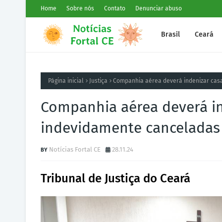
Home
Sobre nós
Contato
Denunciar abuso
Brasil
Ceará
Página inicial
Justiça
Companhia aérea deverá indenizar cas
Companhia aérea deverá in
indevidamente canceladas
Notícias Fortal CE
28.11.24
Tribunal de Justiça do Ceará