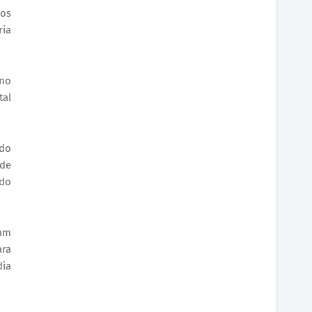
eos
ria
 no
tal
ido
 de
ido
iam
ara
dia