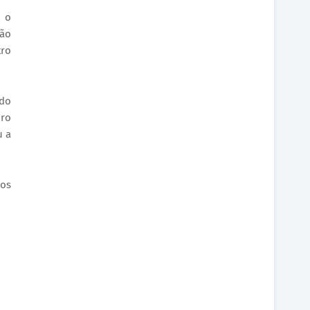
a o
são
tro
 do
dro
u a
mos