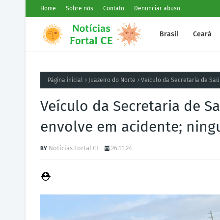
Home
Sobre nós
Contato
Denunciar abuso
Brasil
Ceará
Página inicial
Juazeiro do Norte
Veículo da Secretaria de Saú
Veículo da Secretaria de S
envolve em acidente; ning
Notícias Fortal CE
26.11.24
⛑️