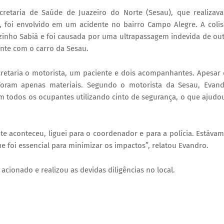
cretaria de Saúde de Juazeiro do Norte (Sesau), que realizav
a, foi envolvido em um acidente no bairro Campo Alegre. A coli
zinho Sabiá e foi causada por uma ultrapassagem indevida de ou
ente com o carro da Sesau.
retaria o motorista, um paciente e dois acompanhantes. Apesar
foram apenas materiais. Segundo o motorista da Sesau, Evan
om todos os ocupantes utilizando cinto de segurança, o que ajudo
te aconteceu, liguei para o coordenador e para a polícia. Estáva
e foi essencial para minimizar os impactos”, relatou Evandro.
cionado e realizou as devidas diligências no local.